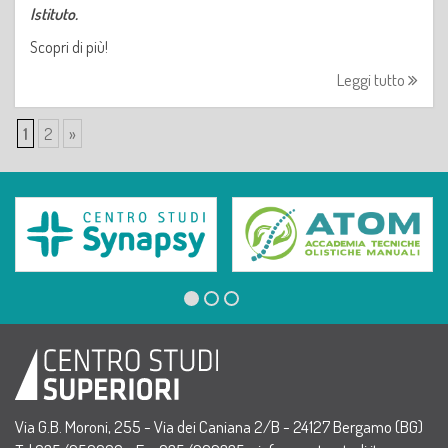
Istituto.
Scopri di più!
Leggi tutto
1
2
»
Via G.B. Moroni, 255 - Via dei Caniana 2/B - 24127 Bergamo (BG)